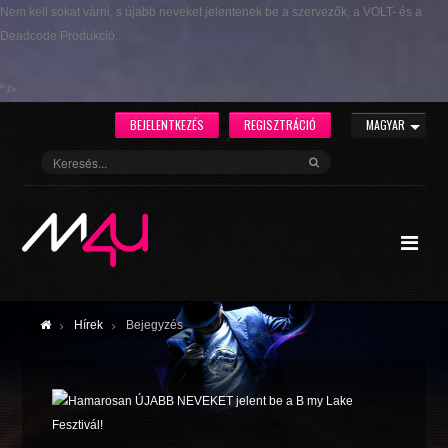
Nem kell sokat várni, s újabb neveket jelentenek be a szervezők, a VOLT- és a
Deadcode Produkció.
" />
BEJELENTKEZÉS
REGISZTRÁCIÓ
MAGYAR
Hírek
Bejegyzés