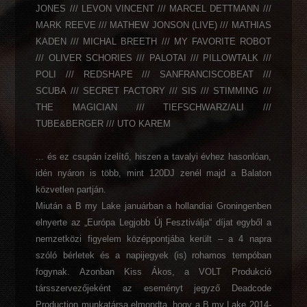
JONES /// LEVON VINCENT /// MARCEL DETTMANN ///
MARK REEVE /// MATHEW JONSON (LIVE) /// MATHIAS
KADEN /// MICHAL BREETH /// MY FAVORITE ROBOT
/// OLIVER SCHORIES /// PALOTAI /// PILLOWTALK ///
POLI /// REDSHAPE /// SANFRANCISCOBEAT ///
SCUBA /// SECRET FACTORY /// SIS /// STIMMING ///
THE MAGICIAN /// TIEFSCHWARZ/ALI ///
TUBE&BERGER /// UTO KAREM
... és ez csupán ízelítő, hiszen a tavalyi évhez hasonlóan,
idén nyáron is több, mint 120DJ zenél majd a Balaton
közvetlen partján.
Miután a B my Lake januárban a hollandiai Groningenben
elnyerte az „Európa Legjobb Új Fesztiválja“ díjat egyből a
nemzetközi figyelem középpontjába került – a 4 napra
szóló bérletek és a napijegyek (is) rohamos tempóban
fogynak. Azonban Kiss Ákos, a VOLT Produkció
társszervezőjeként az eseményt jegyző Deadcode
Production munkatársa elmondta, hogy a B my Lake 2014-