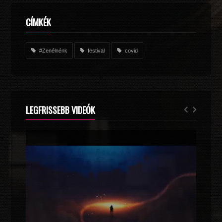
CÍMKÉK
#Zenélnénk
festival
covid
LEGFRISSEBB VIDEÓK