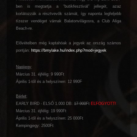
ben is megtartja a “butikfesztivál” jellegét, azaz
korlátozzák a résztvevők számát, így naponta legfeljebb
tízezer vendéget várnak Balatonvilágosra, a Club Aliga
Beach-re.
Elővételben még kaptahóak a jegyek az ország számos
pontján:
https://bmylake.hu/index.php?mod=jegyek
Napijegy
:
Március 31. éjfélig: 9 990Ft
Április 1-től és a helyszínen: 12 990F
Bérlet
:
EARLY BIRD - ELSŐ 1.000 DB:
17 900
Ft
ELFOGYOTT!
Március 31. éjfélig: 19 990Ft
Április 1-től és a helyszínen: 25 000Ft
Kempingjegy: 2500Ft