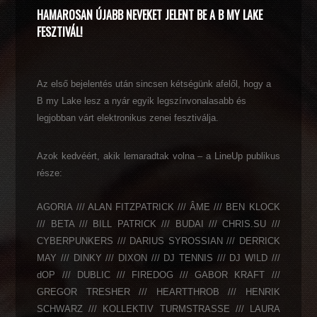
HAMAROSAN ÚJABB NEVEKET JELENT BE A B MY LAKE
FESZTIVÁL!
Az első bejelentés után sincsen kétségünk afelől, hogy a
B my Lake lesz a nyár egyik legszínvonalasabb és
legjobban várt elektronikus zenei fesztiválja.
Azok kedvéért, akik lemaradtak volna – a LineUp publikus
része:
AGORIA /// ALAN FITZPATRICK /// ÂME /// BEN KLOCK
/// BETA /// BILL PATRICK /// BUDAI /// CHRIS.SU ///
CYBERPUNKERS /// DARIUS SYROSSIAN /// DERRICK
MAY /// DINKY /// DIXON /// DJ TENNIS /// DJ W!LD ///
dOP /// DUBLIC /// FIREDOG /// GABOR KRAFT ///
GREGOR TRESHER /// HEARTTHROB /// HENRIK
SCHWARZ /// KOLLEKTIV TURMSTRASSE /// LAURA