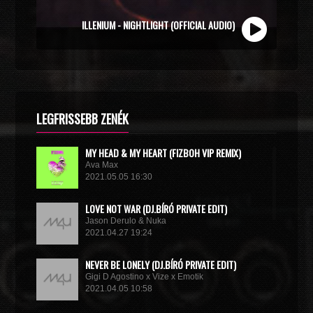
ZOLI VEKONY X CALIDORA - MINDIG NYÁR (OFFICIAL
ILLENIUM - NIGHTLIGHT (OFFICIAL AUDIO)
MUSIC VIDEO)
LEGFRISSEBB ZENÉK
MY HEAD & MY HEART (FIZBOH VIP REMIX)
Ava Max
2021.05.05 16:30
LOVE NOT WAR (DJ.BÍRÓ PRIVATE EDIT)
Jason Derulo & Nuka
2021.04.27 19:24
NEVER BE LONELY (DJ.BÍRÓ PRIVATE EDIT)
Gigi D Agostino x Vize x Emotik
2021.04.05 10:58