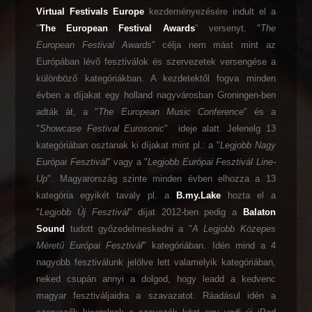
Virtual Festivals Europe
kezdeményezésére indult el a
"
The European Festival Awards
" versenyt. "
The
European Festival Awards
" célja nem mást mint az
Európában lévő fesztiválok és szervezetek versengése a
különböző kategóriákban. A kezdetektől fogva minden
évben a díjakat egy holland nagyvárosban Groningen-ben
adták át, a "
The European Music Conference
" és a
"
Showcase Festival Eurosonic
" ideje alatt. Jelenelg 13
kategóriában osztanak ki díjakat mint pl.: a "
Legjobb Nagy
Európai Fesztivál
" vagy a "
Legjobb Európai Fesztivál Line-
Up
". Magyarország szinte minden évben elhozza a 13
kategória egyikét tavaly pl. a
B.my.Lake
hozta el a
"
Legjobb Új Fesztivál
" díjat 2012-ben pedig a
Balaton
Sound
tudott győzedelmeskedni a "
A Legjobb Közepes
Méretű Európai Fesztivál
" kategóriában. Idén mind a 4
nagyobb fesztiválunk jelölve lett valamelyik kategóriában,
neked csupán annyi a dolgod, hogy leadd a kedvenc
magyar fesztiváljaidra a szavazatot. Ráadásul idén a