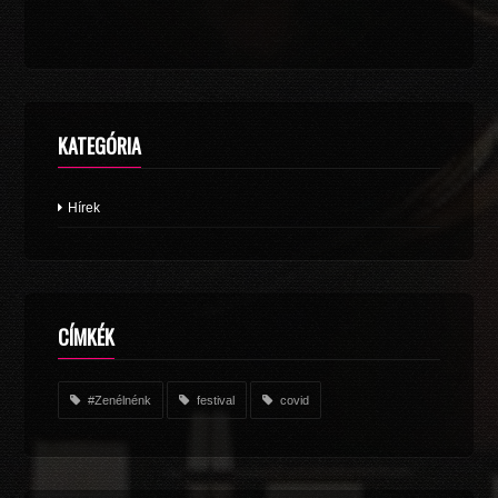
KATEGÓRIA
Hírek
CÍMKÉK
#Zenélnénk
festival
covid