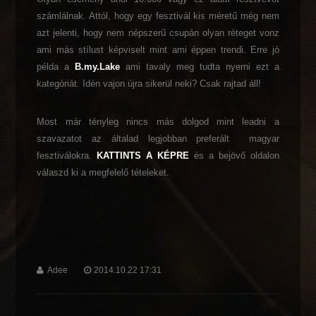
számlálnak. Attól, hogy egy fesztivál kis méretű még nem
azt jelenti, hogy nem népszerű csupán olyan réteget vonz
ami más stílust képviselt mint ami éppen trendi. Erre jó
példa a
B.my.Lake
ami tavaly meg tudta nyerni ezt a
kategóriát. Idén vajon újra sikerül neki? Csak rajtad áll!
Most már tényleg nincs más dolgod mint leadni a
szavazatot az általad legjobban preferált magyar
fesztiválokra.
KATTINTS A KÉPRE
és a bejövő oldalon
válaszd ki a megfelelő tételeket.
Adee
2014.10.22 17:31