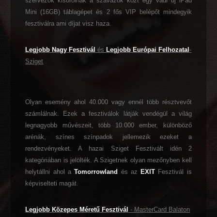
szervezők kisorolnak a szavazók közt egy vadi új iPad
Mini (16GB) táblagépet és 2 fős VIP belépőt mindegyik
fesztiválra ami díjat visz haza.
Legjobb Nagy Fesztivál
és
Legjobb Európai Felhozatal
-
Sziget
Olyan esemény ahol 40.000 vagy ennél több résztvevőt
számlálnak. Ezek a fesztiválok látják vendégül a világ
legnagyobb művészeit, több 10.000 ember, különböző
arénák, színes színpadok jellemezik ezeket a
rendezvényeket. A hazai Sziget Fesztivált idén 2
kategóriában is jelölték. A Szigetnek olyan mezőnyben kell
helytállni ahol a
Tomorrowland
és az
EXIT
Fesztivál is
képviselteti magát.
Legjobb Közepes Méretű Fesztivál
- MasterCard Balaton