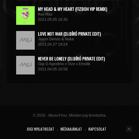
MY HEAD & MY HEART (FIZBOH VIP REMIX)
Ava Max
2021.05.05 16:30
LOVE NOT WAR (DJ.BÍRÓ PRIVATE EDIT)
Jason Derulo & Nuka
2021.04.27 19:24
NEVER BE LONELY (DJ.BÍRÓ PRIVATE EDIT)
Gigi D Agostino x Vize x Emotik
2021.04.05 10:58
GET IN TROUBLE (SO WHAT) (DJ.BÍRÓ PRIVATE EDIT)
Dimitri Vegas & Like Mike x Vini Vici
2021.02.18 19:09
MIRACLE (VIP MIX)
Willcox
© 2026 - Music4You. Minden jog fenntartva.
2020.10.15 09:41
JOGI NYILATKOZAT
MÉDIAAJÁNLAT
KAPCSOLAT
KUNG FU (EXTENDED MIX)
Basto