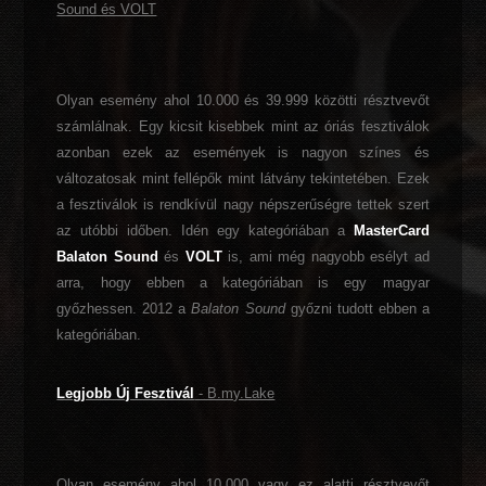
Sound és VOLT
Olyan esemény ahol 10.000 és 39.999 közötti résztvevőt
számlálnak. Egy kicsit kisebbek mint az óriás fesztiválok
azonban ezek az események is nagyon színes és
változatosak mint fellépők mint látvány tekintetében. Ezek
a fesztiválok is rendkívül nagy népszerűségre tettek szert
az utóbbi időben. Idén egy kategóriában a
MasterCard
Balaton Sound
és
VOLT
is, ami még nagyobb esélyt ad
arra, hogy ebben a kategóriában is egy magyar
győzhessen. 2012 a
Balaton Sound
győzni tudott ebben a
kategóriában.
Legjobb Új Fesztivál
- B.my.Lake
Olyan esemény ahol 10.000 vagy ez alatti résztvevőt