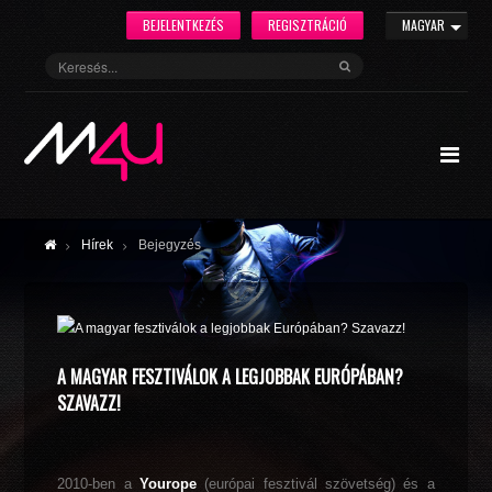
BEJELENTKEZÉS
REGISZTRÁCIÓ
MAGYAR
Hírek
Bejegyzés
A MAGYAR FESZTIVÁLOK A LEGJOBBAK EURÓPÁBAN?
SZAVAZZ!
2010-ben a
Yourope
(európai fesztivál szövetség) és a