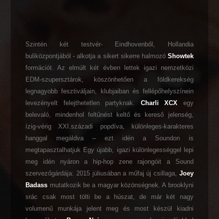
Szintén két testvér- Eindhovenből, Hollandia
buliközpontjából - alkotja a sikert sikerre halmozó
Showtek
formációt. Az elmúlt két évben lettek igazi nemzetközi
EDM-szupersztárok, köszönhetően a földkerekség
legnagyobb fesztiváljain, klubjaiban és fellépőhelyszínein
levezényelt felejthetetlen partyknak.
Charli XCX
egy
belevaló, mindenhol feltűnést keltő és kereső jelenség,
ízig-vérig XXI.századi popdíva, különleges-karakteres
hanggal megáldva – ezt idén a Soundon is
megtapasztalhatjuk Egy újabb, igazi különlegességgel lepi
meg idén nyáron a hip-hop zene rajongóit a Sound
szervezőgárdája: 2015 júliusában a műfaj új csillaga,
Joey
Badass
mutatkozik be a magyar közönségnek. A brooklyni
srác csak most tölti be a húszat, de már két nagy
volumenű munkája jelent meg és most készül kiadni