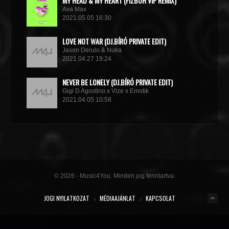
MY HEAD & MY HEART (FIZBOH VIP REMIX)
Ava Max
2021.05.05 16:30
LOVE NOT WAR (DJ.BÍRÓ PRIVATE EDIT)
Jason Derulo & Nuka
2021.04.27 19:24
NEVER BE LONELY (DJ.BÍRÓ PRIVATE EDIT)
Gigi D Agostino x Vize x Emotik
2021.04.05 10:58
GET IN TROUBLE (SO WHAT) (DJ.BÍRÓ PRIVATE EDIT)
Dimitri Vegas & Like Mike x Vini Vici
2021.02.18 19:09
MIRACLE (VIP MIX)
Willcox
© 2026 - Music4You. Minden jog fenntartva.
2020.10.15 09:41
JOGI NYILATKOZAT
MÉDIAAJÁNLAT
KAPCSOLAT
KUNG FU (EXTENDED MIX)
Basto
2020.10.11 21:00