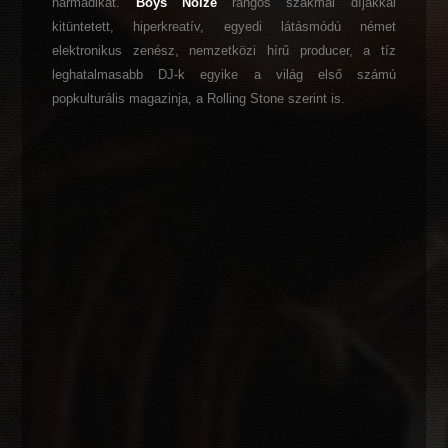
harmadikat.
Boys Noize
rangos szakmai díjakkal
kitüntetett, hiperkreatív, egyedi látásmódú német
elektronikus zenész, nemzetközi hírű producer, a tíz
leghatalmasabb DJ-k egyike a világ első számú
popkulturális magazinja, a Rolling Stone szerint is.