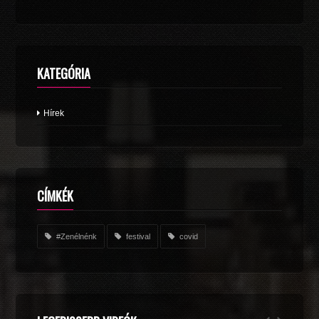
KATEGÓRIA
Hírek
CÍMKÉK
#Zenélnénk
festival
covid