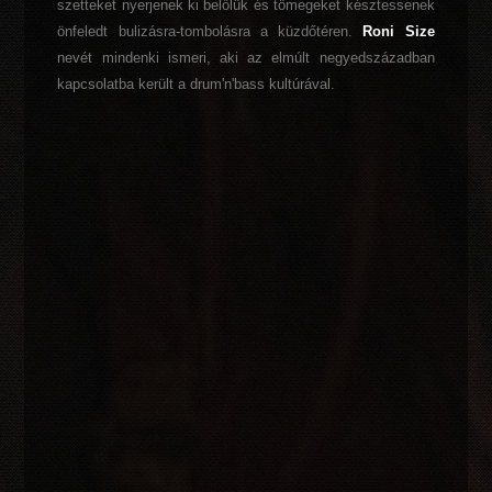
szetteket nyerjenek ki belőlük és tömegeket késztessenek
önfeledt bulizásra-tombolásra a küzdőtéren.
Roni Size
nevét mindenki ismeri, aki az elmúlt negyedszázadban
kapcsolatba került a drum'n'bass kultúrával.