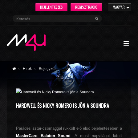
BEJELENTKEZÉS
REGISZTRÁCIÓ
MAGYAR
Hírek
Bejegyzés
HARDWELL ÉS NICKY ROMERO IS JÖN A SOUNDRA
Parádés sztár-csomaggal rukkolt elő első bejelentésében a
MasterCard Balaton Sound
. A most napvilágot látott