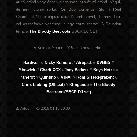
átütő erőről vagy éppen elegánsan laza átütő erőről. Végül,
de nem utolsó sorban Sir Bob Cornelius Rifo, a Real
Church of Noise pápája állandó partnerével, Tommy Tea-
vel összefogva vezényel le egy extra szettet. A Soundon
tehát a
The Bloody Beetroots
SBCR DJ SET.
A Balaton Sound 2015 első nevei tehát:
Hardwell
//
Nicky Romero
//
Afrojack
//
DVBBS
//
Showtek
//
Charli XCX
//
Joey Badass
//
Boys Noize
//
Pan-Pot
//
Quintino
//
VINAI
//
Roni SizeReprazent
//
Chris Liebing (Official)
//
Klingande
//
The Bloody
Beetroots(SBCR DJ set)
Adee
2015.01.19 20:09