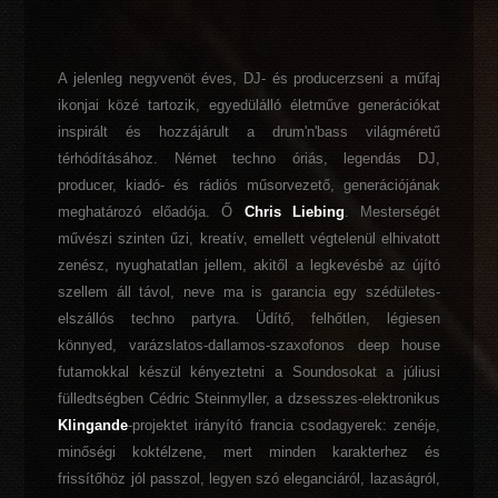
A jelenleg negyvenöt éves, DJ- és producerzseni a műfaj
ikonjai közé tartozik, egyedülálló életműve generációkat
inspirált és hozzájárult a drum'n'bass világméretű
térhódításához. Német techno óriás, legendás DJ,
producer, kiadó- és rádiós műsorvezető, generációjának
meghatározó előadója. Ő
Chris Liebing
. Mesterségét
művészi szinten űzi, kreatív, emellett végtelenül elhivatott
zenész, nyughatatlan jellem, akitől a legkevésbé az újító
szellem áll távol, neve ma is garancia egy szédületes-
elszállós techno partyra. Üdítő, felhőtlen, légiesen
könnyed, varázslatos-dallamos-szaxofonos deep house
futamokkal készül kényeztetni a Soundosokat a júliusi
fülledtségben Cédric Steinmyller, a dzsesszes-elektronikus
Klingande
-projektet irányító francia csodagyerek: zenéje,
minőségi koktélzene, mert minden karakterhez és
frissítőhöz jól passzol, legyen szó eleganciáról, lazaságról,