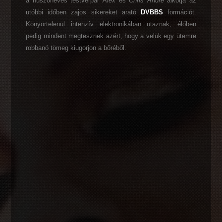
a huszonéves testvérpár
Alex
és
Chris Andre
alkotja az
utóbbi időben zajos sikereket arató
DVBBS
formációt.
Könyörtelenül intenzív elektronikában utaznak, élőben
pedig mindent megtesznek azért, hogy a velük egy ütemre
robbanó tömeg kiugorjon a bőréből.