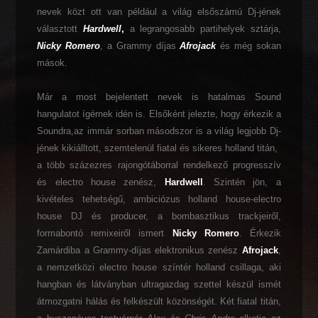
nevek közt ott van például a világ elsőszámú Dj-jének
választott
Hardwell
,
a legrangosabb partihelyek sztárja,
Nicky Romero
, a Grammy díjas
Afrojack
és még sokan
mások.
Már a most bejelentett nevek is hatalmas Sound
hangulatot ígérnek idén is. Elsőként jelezte, hogy érkezik a
Soundra,az immár sorban másodszor is a világ legjobb Dj-
jének kikiálltott, szemtelenül fiatal és sikeres holland titán,
a több százezres rajongótáborral rendelkező progresszív
és electro house zenész,
Hardwell
. Szintén jön, a
kivételes tehetségű, ambiciózus holland house-electro
house DJ és producer, a bombasztikus trackjeiről,
formabontó remixeiről ismert
Nicky Romero
. Érkezik
Zamárdiba a Grammy-díjas elektronikus zenész
Afrojack
,
a nemzetközi electro house színtér holland csillaga, aki
hangban és látványban ultragazdag szettel készül ismét
átmozgatni hálás és felkészült közönségét. Két fiatal titán,