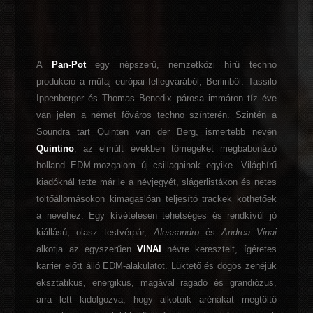
A
Pan-Pot
egy népszerű, nemzetközi hírű techno
produkció a műfaj európai fellegvárából, Berlinből: Tassilo
Ippenberger és Thomas Benedix párosa immáron tíz éve
van jelen a német főváros techno színterén. Szintén a
Soundra tart Quinten van der Berg, ismertebb nevén
Quintino
, az elmúlt években tömegeket megbabonázó
holland EDM-mozgalom új csillagainak egyike. Világhírű
kiadóknál tette már le a névjegyét, slágerlistákon és netes
töltőállomásokon kimagaslóan teljesító trackek köthetőek
a nevéhez. Egy kívételesen tehetséges és rendkívül jó
kiállású, olasz testvérpár,
Alessandro
és
Andrea Vinai
alkotja az egyszerűen
VINAI
névre keresztelt, ígéretes
karrier előtt álló EDM-alakulatot. Lüktető és dögös zenéjük
eksztatikus, energikus, magával ragadó és grandiózus,
arra lett kidolgozva, hogy alkotóik arénákat megtöltő